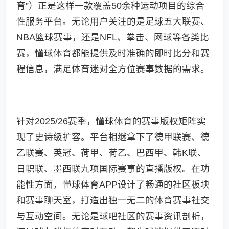
育”）正是这样一款覆盖50余种运动项目的综合
性服务平台。无论用户关注的是足球五大联赛、
NBA篮球赛事，还是NFL、拳击、网球等各类比
赛，懂球体育都能提供及时准确的即时比分和赛
程信息，满足体育迷对全方位赛事数据的需求。
针对2025/26赛季，懂球体育的赛事版权矩阵实
现了史诗级扩容。平台相继拿下了德甲联赛、德
乙联赛、英冠、荷甲、荷乙、巴西甲、韩K联、
日职联、墨西联九项国际赛事的直播版权。在功
能性方面，懂球体育APP设计了畅通的社区板块
和赛事聊天室，打造出独一无二的体育赛事社交
与互动空间。无论是球吧社区的赛事资讯剖析，