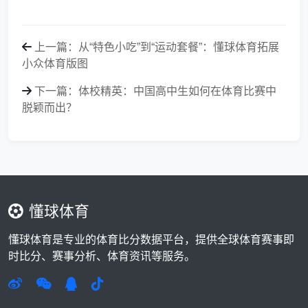
上一篇：从“特色小吃”到“运动套餐”：懂球体育拓展
小众体育版图
下一篇：体校精英：中国高中生如何在体育比赛中
脱颖而出？
懂球体育
懂球体育是专业的体育比分数据平台，提供全球体育赛事即
时比分、赛事分析、体育资讯等服务。