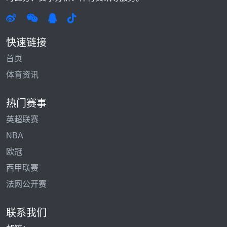
快速链接
首页
体育资讯
热门赛事
英超联赛
NBA
欧冠
西甲联赛
法网公开赛
联系我们