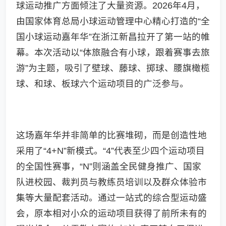
球运动推广方面倾注了大量资源。2026年4月，
由国家体育总局小球运动管理中心精心打造的“全
国小球运动嘉年华”在浙江新昌拉开了第一站的帷
幕。本次活动以“体旅融合有小球，跟着赛事去旅
游”为主题，吸引了壁球、藤球、掷球、腰旗橄榄
球、和球、板球六个运动项目的广泛参与。
这场嘉年华并非简单的比赛堆砌，而是创造性地
采用了“4+N”新模式。“4”代表至少四个运动项目
的全国性赛事，“N”则涵盖全民健身推广、国家
队进校园、裁判员与教练员培训以及群众体验市
集等大量配套活动。通过一站式的综合型运动盛
会，原本相对小众的运动项目获得了前所未有的